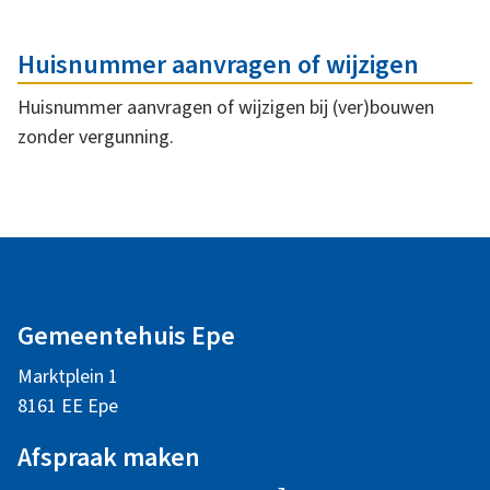
Huisnummer aanvragen of wijzigen
Huisnummer aanvragen of wijzigen bij (ver)bouwen
zonder vergunning.
A
l
Gemeentehuis Epe
g
Marktplein 1
e
8161 EE Epe
m
Afspraak maken
e