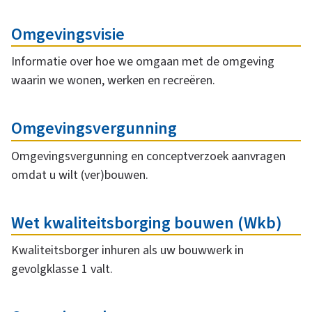
e
u
r
Omgevingsvisie
w
w
Informatie over hoe we omgaan met de omgeving
waarin we wonen, werken en recreëren.
e
e
r
Omgevingsvergunning
n
p
Omgevingsvergunning en conceptverzoek aanvragen
e
omdat u wilt (ver)bouwen.
n
Wet kwaliteitsborging bouwen (Wkb)
Kwaliteitsborger inhuren als uw bouwwerk in
gevolgklasse 1 valt.