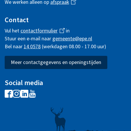
We werken alleen op
afspraak
(
n
l
i
Contact
e
n
Vul het
contactformulier
(
in
i
k
Stuur een e-mail naar
gemeente@epe.nl
l
i
n
Bel naar
14 0578
(werkdagen 08.00 - 17.00 uur)
i
s
n
f
e
k
Meer contactgegevens en openingstijden
x
o
i
t
s
r
e
Social media
e
r
m
F
I
L
Y
x
n
a
n
i
o
t
a
)
c
s
n
u
e
t
e
t
k
t
r
b
a
e
u
n
i