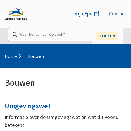
M
Mijn Epe
(link
Contact
e
is
n
extern)
Waar
ZOEKEN
u
OPEN
bent
u
naar
K
Home
Bouwen
r
op
u
zoek?
i
Bouwen
m
e
B
O
l
p
Omgevingswet
n
a
o
d
Informatie over de Omgevingswet en wat dit voor u
d
betekent.