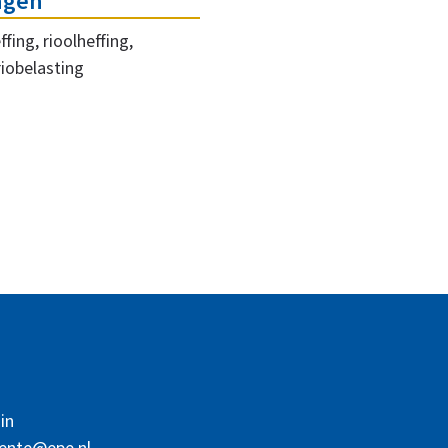
ngen
fing, rioolheffing,
riobelasting
in