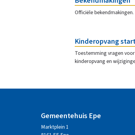
Bekendmakingen
Officiële bekendmakingen.
Kinderopvang start
Toestemming vragen voor 
kinderopvang en wijziging
A
l
Gemeentehuis Epe
g
Marktplein 1
e