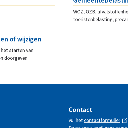
Gemeentebelasti
WOZ, OZB, afvalstoffenhef
toeristenbelasting, preca
en of wijzigen
het starten van
en doorgeven.
Contact
Vul het
contactformulier
(