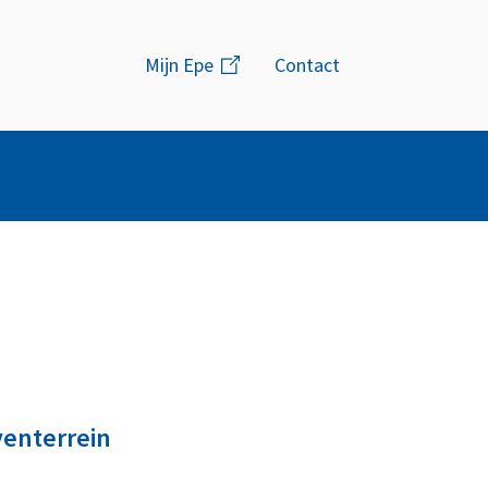
Menu
Mijn Epe
(link
Contact
is
extern)
venterrein