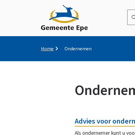
Wa
be
u
naa
op
Kruimelpad
Home
Ondernemen
zo
Onderne
Onderwerpen
Ondernemen
Advies voor onder
Als ondernemer kunt u voor