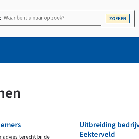
ar
ZOEKEN
OPEN
nt
r
ek?
men
nemers
Uitbreiding bedrij
Eekterveld
 advies terecht bij de