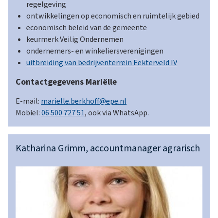
m
regelgeving
ontwikkelingen op economisch en ruimtelijk gebied
economisch beleid van de gemeente
e
keurmerk Veilig Ondernemen
ondernemers- en winkeliersverenigingen
r
uitbreiding van bedrijventerrein Eekterveld IV
Contactgegevens Mariëlle
s
E-mail:
marielle.berkhoff@epe.nl
Mobiel:
06 500 727 51
, ook via WhatsApp.
Katharina Grimm, accountmanager agrarisch