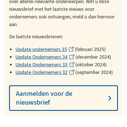
over allerlei relevante onderwerpen. Wilt u deze
nieuwsbrief met het laatste nieuws voor
ondernemers ook ontvangen, meld u dan hiervoor
aan.
De laatste nieuwsbrieven:
Update ondernemers 35
(
(februari 2025)
Update Ondernemers 34
l
(
(december 2024)
Update Ondernemers 33
i
l
(
(oktober 2024)
Update Ondernemers 32
n
i
l
(
(september 2024)
k
n
i
l
i
k
n
i
Aanmelden voor de
s
i
k
n
nieuwsbrief
e
s
i
k
x
e
s
i
t
x
e
s
e
t
x
e