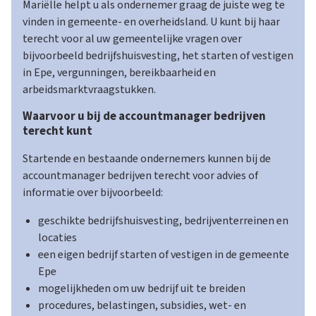
accountmanager
Mariëlle helpt u als ondernemer graag de juiste weg te
o
bedrijven
vinden in gemeente- en overheidsland. U kunt bij haar
terecht voor al uw gemeentelijke vragen over
n
bijvoorbeeld bedrijfshuisvesting, het starten of vestigen
in Epe, vergunningen, bereikbaarheid en
arbeidsmarktvraagstukken.
d
Waarvoor u bij de accountmanager bedrijven
terecht kunt
e
Startende en bestaande ondernemers kunnen bij de
accountmanager bedrijven terecht voor advies of
r
informatie over bijvoorbeeld:
geschikte bedrijfshuisvesting, bedrijventerreinen en
n
locaties
een eigen bedrijf starten of vestigen in de gemeente
Epe
e
mogelijkheden om uw bedrijf uit te breiden
procedures, belastingen, subsidies, wet- en