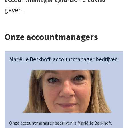
i
geven.
e
Onze accountmanagers
s
Mariëlle Berkhoff, accountmanager bedrijven
v
o
o
r
Mariëlle
Berkhoff,
Onze accountmanager bedrijven is Mariëlle Berkhoff.