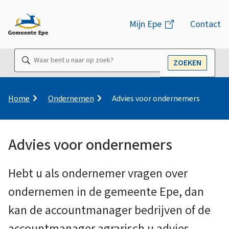
M
Mijn Epe
(link
Contact
e
is
n
extern)
Waar
ZOEKEN
u
OPEN
bent
u
naar
K
Home
Ondernemen
Advies voor ondernemers
r
op
u
zoek?
i
Advies voor ondernemers
m
A
e
l
Hebt u als ondernemer vragen over
d
p
ondernemen in de gemeente Epe, dan
a
d
kan de accountmanager bedrijven of de
v
accountmanager agrarisch u advies