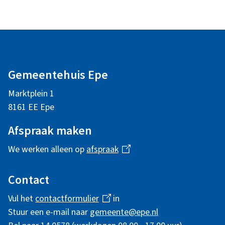
r
e
t
x
n
r
e
t
A
)
n
r
e
)
n
r
l
)
n
Gemeentehuis Epe
g
)
Marktplein 1
e
8161 EE Epe
m
Afspraak maken
e
We werken alleen op
afspraak
(
n
l
i
Contact
e
n
Vul het
contactformulier
(
in
i
k
Stuur een e-mail naar
gemeente@epe.nl
l
i
n