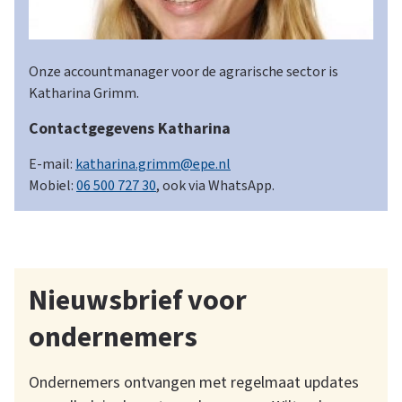
Katharina
Grimm,
Onze accountmanager voor de agrarische sector is
accountmanager
Katharina Grimm.
agrarische
Contactgegevens Katharina
sector
E-mail:
katharina.grimm@epe.nl
Mobiel:
06 500 727 30
, ook via WhatsApp.
Nieuwsbrief voor
ondernemers
Ondernemers ontvangen met regelmaat updates