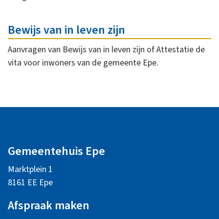
l
s
Bewijs van in leven zijn
Aanvragen van Bewijs van in leven zijn of Attestatie de
e
vita voor inwoners van de gemeente Epe.
n
A
a
l
f
Gemeentehuis Epe
g
Marktplein 1
e
s
8161 EE Epe
m
Afspraak maken
c
e