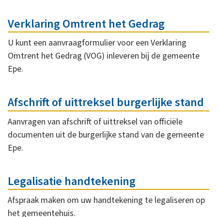
e
t
r
Verklaring Omtrent het Gedrag
t
w
U kunt een aanvraagformulier voor een Verklaring
Omtrent het Gedrag (VOG) inleveren bij de gemeente
e
r
Epe.
r
e
p
Afschrift of uittreksel burgerlijke stand
e
k
Aanvragen van afschrift of uittreksel van officiële
documenten uit de burgerlijke stand van de gemeente
n
Epe.
s
Legalisatie handtekening
e
Afspraak maken om uw handtekening te legaliseren op
het gemeentehuis.