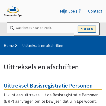
M
Mijn Epe
(link
Contact
e
is
n
extern)
Waar
ZOEKEN
u
OPEN
bent
u
naar
K
Home
Uittreksels en afschriften
r
op
u
zoek?
i
Uittreksels en afschriften
m
e
U
O
l
p
Uittreksel Basisregistratie Personen
n
a
i
d
U kunt een uittreksel uit de Basisregistratie Personen
d
(BRP) aanvragen om te bewijzen dat u in Epe woont.