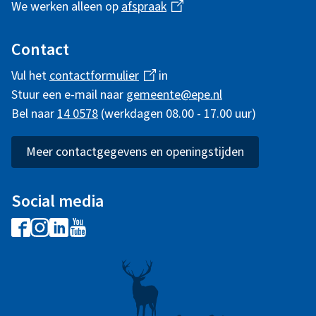
We werken alleen op
afspraak
(
n
h
l
i
Contact
e
n
r
Vul het
contactformulier
(
in
i
k
Stuur een e-mail naar
gemeente@epe.nl
l
i
n
i
Bel naar
14 0578
(werkdagen 08.00 - 17.00 uur)
i
s
n
f
e
k
Meer contactgegevens en openingstijden
f
x
o
i
t
s
r
e
t
Social media
e
r
m
F
I
L
Y
x
n
e
a
n
i
o
t
a
)
c
s
n
u
e
t
e
t
k
t
r
n
b
a
e
u
n
i