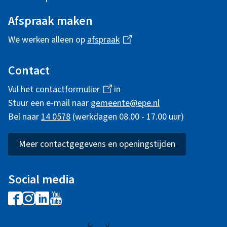
,
m
Afspraak maken
w
e
We werken alleen op
afspraak
(
n
l
e
i
Contact
e
n
r
Vul het
contactformulier
(
in
i
k
Stuur een e-mail naar
gemeente@epe.nl
l
i
n
Bel naar
14 0578
(werkdagen 08.00 - 17.00 uur)
i
k
s
n
f
e
k
Meer contactgegevens en openingstijden
x
e
o
i
t
s
r
e
Social media
n
e
r
m
F
I
L
Y
x
n
g
a
n
i
o
t
a
)
c
s
n
u
e