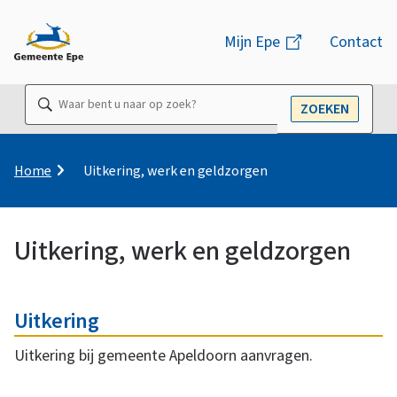
M
Mijn Epe
(link
Contact
e
is
n
extern)
Waar
ZOEKEN
u
OPEN
bent
u
naar
K
Home
Uitkering, werk en geldzorgen
r
op
u
zoek?
i
Uitkering, werk en geldzorgen
m
e
U
O
l
p
Uitkering
n
a
i
d
Uitkering bij gemeente Apeldoorn aanvragen.
d