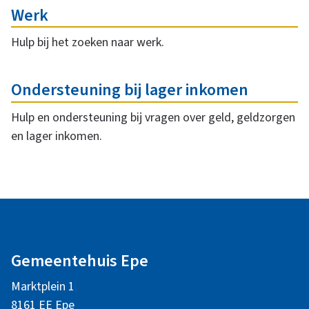
e
t
Werk
r
k
Hulp bij het zoeken naar werk.
w
e
e
Ondersteuning bij lager inkomen
r
Hulp en ondersteuning bij vragen over geld, geldzorgen
r
en lager inkomen.
p
e
i
n
A
n
l
g
Gemeentehuis Epe
g
Marktplein 1
e
8161 EE Epe