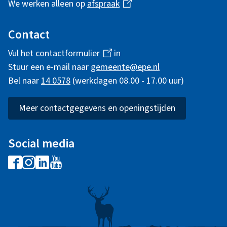
We werken alleen op
afspraak
(
n
l
i
Contact
e
n
Vul het
contactformulier
(
in
i
k
Stuur een e-mail naar
gemeente@epe.nl
l
i
n
Bel naar
14 0578
(werkdagen 08.00 - 17.00 uur)
i
s
n
f
e
k
Meer contactgegevens en openingstijden
x
o
i
t
s
r
e
Social media
e
r
m
F
I
L
Y
x
n
a
n
i
o
t
a
)
c
s
n
u
e
t
e
t
k
t
r
b
a
e
u
n
i