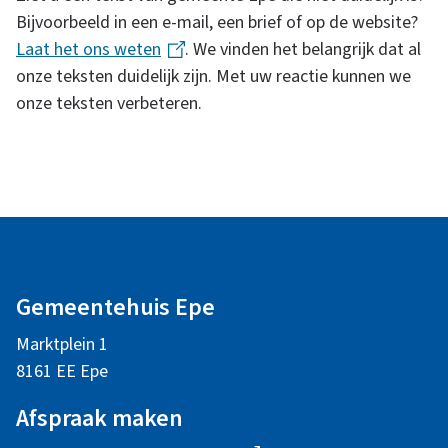
Bijvoorbeeld in een e-mail, een brief of op de website?
Laat het ons weten
(
. We vinden het belangrijk dat al
onze teksten duidelijk zijn. Met uw reactie kunnen we
l
onze teksten verbeteren.
i
n
k
i
s
A
e
x
l
t
Gemeentehuis Epe
g
e
Marktplein 1
r
e
8161 EE Epe
n
m
)
Afspraak maken
e