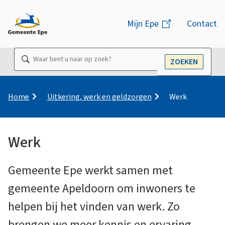
M
Mijn Epe
(link
Contact
e
is
n
extern)
Waar
ZOEKEN
u
OPEN
bent
u
naar
K
Home
Uitkering, werk en geldzorgen
Werk
r
op
u
zoek?
i
Werk
m
W
e
l
Gemeente Epe werkt samen met
e
p
gemeente Apeldoorn om inwoners te
a
d
helpen bij het vinden van werk. Zo
r
brengen we meer kennis en ervaring