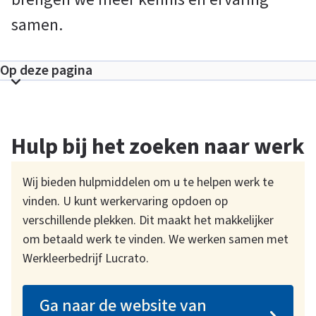
k
samen.
Op deze pagina
T
o
o
Hulp bij het zoeken naar werk
n
s
e
Wij bieden hulpmiddelen om u te helpen werk te
c
vinden. U kunt werkervaring opdoen op
t
verschillende plekken. Dit maakt het makkelijker
i
om betaald werk te vinden. We werken samen met
e
Werkleerbedrijf Lucrato.
l
i
n
Ga naar de website van