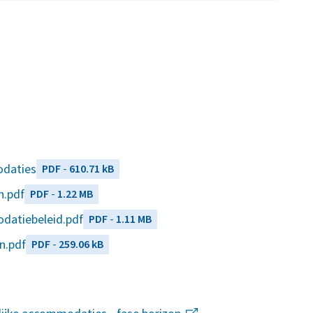
)
n
)
odaties
(
PDF
-
610.71 kB
)
n.pdf
(
PDF
-
1.22 MB
)
datiebeleid.pdf
(
PDF
-
1.11 MB
)
n.pdf
(
PDF
-
259.06 kB
)