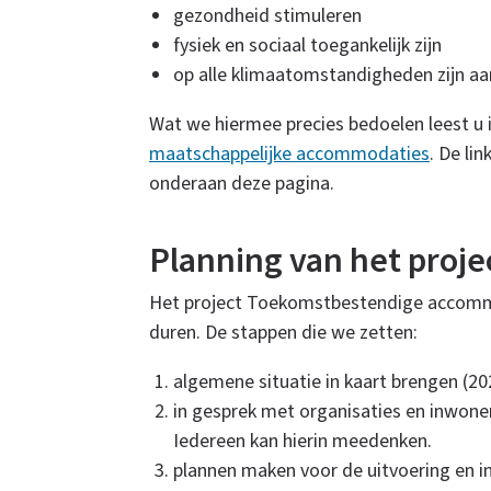
gezondheid stimuleren
i
fysiek en sociaal toegankelijk zijn
n
op alle klimaatomstandigheden zijn a
k
i
Wat we hiermee precies bedoelen leest u 
s
maatschappelijke accommodaties
. De li
e
onderaan deze pagina.
x
t
Planning van het proje
e
r
Het project Toekomstbestendige accommo
n
duren. De stappen die we zetten:
)
algemene situatie in kaart brengen (20
in gesprek met organisaties en inwon
Iedereen kan hierin meedenken.
plannen maken voor de uitvoering en i