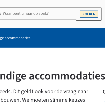
ar
ZOEKEN
OPEN
nt
r
ge accommodaties
ek?
ndige accommodatie
eds. Dit geldt ook voor de vraag naar
gebouwen. We moeten slimme keuzes