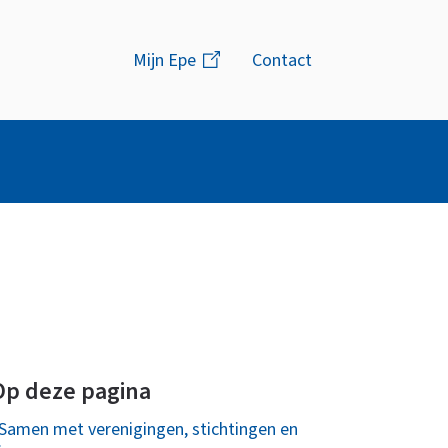
Menu
Mijn Epe
(link
Contact
is
extern)
s
Op deze pagina
Samen met verenigingen, stichtingen en