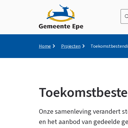
Wa
be
u
naa
op
Kruimelpad
Home
Projecten
Toekomstbestendi
zo
Toekomstbeste
Toekomstbestendige
Onze samenleving verandert ste
en het aanbod van gedeelde 
accommodaties