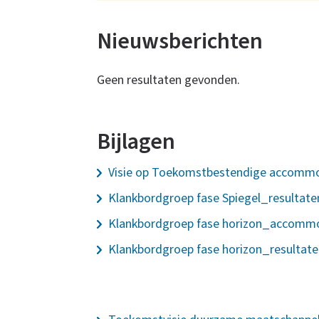
Nieuwsberichten
Nieuws
Geen resultaten gevonden.
over
toekomstbestendige
Bijlagen
accommodaties
Bijlagen
Visie op Toekomstbestendige accomm
project
Klankbordgroep fase Spiegel_resultate
toekomstbestendige
Klankbordgroep fase horizon_accommo
Klankbordgroep fase horizon_resultate
accommodaties