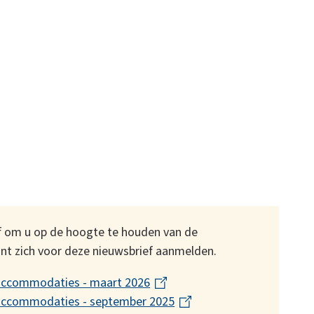
f om u op de hoogte te houden van de
unt zich voor deze nieuwsbrief aanmelden.
accommodaties - maart 2026
(
accommodaties - september 2025
l
(