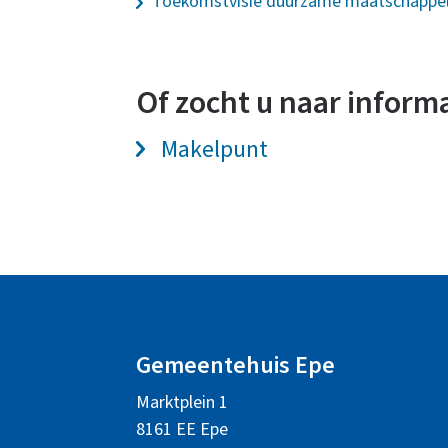
Toekomstbestendige
Toekomstvisie duurzame maatschappeli
accommodaties
Of zocht u naar inform
Makelpunt
A
l
Gemeentehuis Epe
g
Marktplein 1
e
8161 EE Epe