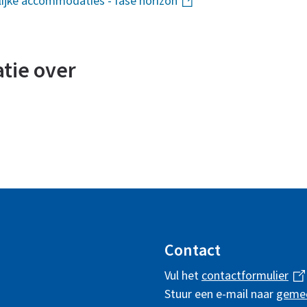
jke accommodaties - fase horizon
(link
is
extern)
atie over
Contact
Vul het
contactformulier
(
Stuur een e-mail naar
geme
l