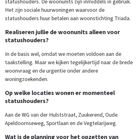
statushouders. De woonunits zijn inmiddels in gebruik.
n
Het zijn sociale huurwoningen waarvoor de
statushouders huur betalen aan woonstichting Triada.
t
Realiseren jullie de woonunits alleen voor
statushouders?
w
In de basis wel, omdat we moeten voldoen aan de
taakstelling. Maar we kijken tegelijkertijd naar de brede
o
woonvraag en de urgentie onder andere
woningzoekenden.
o
Op welke locaties wonen er momenteel
statushouders?
r
Aan de WG van der Hulststraat, Zuukerend, Oude
d
Apeldoornseweg, Sportlaan en de Vegtelarijweg.
Wat is de planning voor het opzetten van