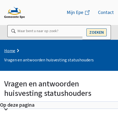
M
Mijn Epe
(link
Contact
e
is
n
extern)
Waar
ZOEKEN
u
OPEN
bent
u
naar
K
Home
r
op
Vragen en antwoorden huisvesting statushouders
u
zoek?
i
m
e
Vragen en antwoorden
l
huisvesting statushouders
p
V
a
Op deze pagina
d
r
T