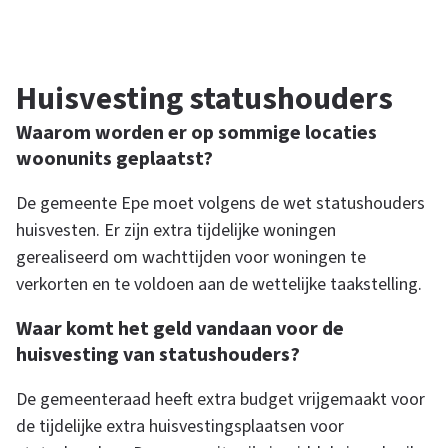
o
o
a
n
s
Huisvesting statushouders
g
e
c
Waarom worden er op sommige locaties
t
woonunits geplaatst?
e
i
e
De gemeente Epe moet volgens de wet statushouders
n
l
huisvesten. Er zijn extra tijdelijke woningen
i
gerealiseerd om wachttijden voor woningen te
n
verkorten en te voldoen aan de wettelijke taakstelling.
e
k
s
Waar komt het geld vandaan voor de
n
huisvesting van statushouders?
De gemeenteraad heeft extra budget vrijgemaakt voor
a
de tijdelijke extra huisvestingsplaatsen voor