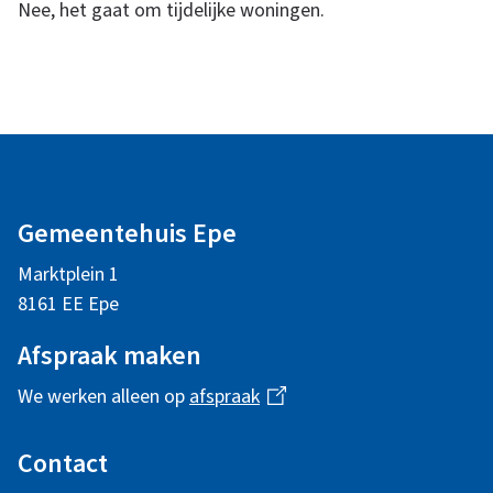
e
Nee, het gaat om tijdelijke woningen.
s
t
A
l
i
Gemeentehuis Epe
g
n
Marktplein 1
e
8161 EE Epe
m
g
Afspraak maken
e
We werken alleen op
afspraak
(
s
n
l
i
Contact
e
n