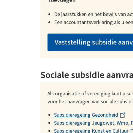
Toevoegen
De jaarstukken en het bewijs van acti
Een accountantsverklaring als u een
Vaststelling subsidie aan
Sociale subsidie aanvr
Als organisatie of vereniging kunt u su
voor het aanvragen van sociale subsidi
Subsidieregeling Gezondheid
(
Subsidieregeling Jeugdwet, Wmo, Par
l
Subsidieregeling Kunst en Cultuur
i
(