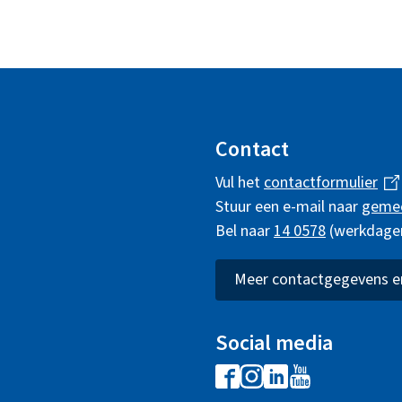
Contact
Vul het
contactformulier
(
Stuur een e-mail naar
geme
l
Bel naar
14 0578
(werkdagen 
i
n
k
Meer contactgegevens en
i
s
Social media
e
F
I
L
Y
x
a
n
i
o
t