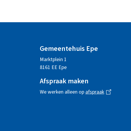
A
l
Gemeentehuis Epe
g
Marktplein 1
e
8161 EE Epe
m
Afspraak maken
e
We werken alleen op
afspraak
(
n
l
i
e
n
i
k