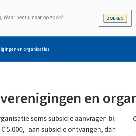
ar
ZOEKEN
OPEN
nt
r
nigingen en organisaties
ek?
 verenigingen en organ
rganisatie soms subsidie aanvragen bij
€ 5.000,- aan subsidie ontvangen, dan