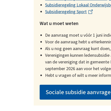
Subsidieregeling Lokaal Onderwijsb
n
l
Subsidieregeling Sport
(
k
i
l
i
n
Wat u moet weten
i
s
k
n
e
i
De aanvraag moet u vóór 1 juni indi
k
x
s
Voor de aanvraag hebt u eHerkennin
i
t
e
Als u nog geen aanvraag kunt doen,
s
e
x
Verenigingen kunnen ledensubsidie 
e
r
t
van de vereniging dat in gemeente 
x
n
e
september 2026 aan voor het volgen
t
)
r
Hebt u vragen of wilt u meer info
e
n
r
)
Sociale subsidie aanvrag
n
)