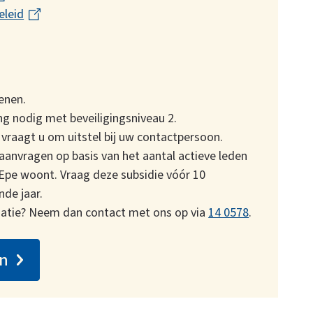
eleid
(
i
l
n
i
k
n
i
k
s
enen.
i
e
g nodig met beveiligingsniveau 2.
s
x
 vraagt u om uitstel bij uw contactpersoon.
e
t
aanvragen op basis van het aantal actieve leden
x
e
Epe woont. Vraag deze subsidie vóór 10
t
r
de jaar.
e
n
rmatie? Neem dan contact met ons op via
14 0578
.
r
)
n
en
)