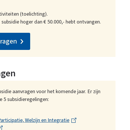
viteiten (toelichting).
 subsidie hoger dan € 50.000,- hebt ontvangen.
vragen
agen
bsidie aanvragen voor het komende jaar. Er zijn
e 5 subsidieregelingen:
ticipatie, Welzijn en Integratie
(
l