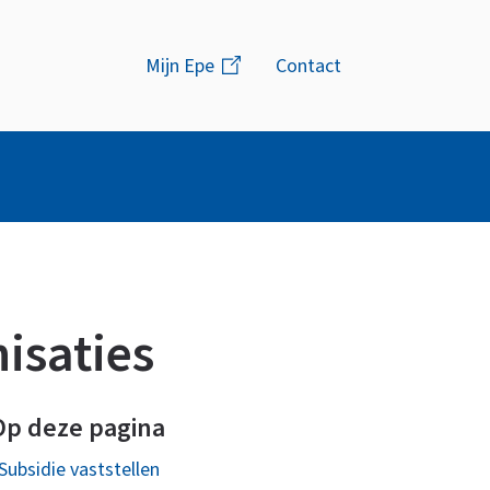
Menu
Mijn Epe
(link
Contact
is
extern)
isaties
Op deze pagina
Subsidie vaststellen