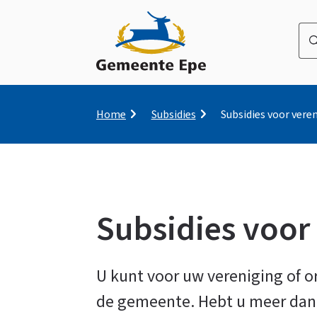
Wa
be
u
naa
op
Kruimelpad
Home
Subsidies
Subsidies voor vere
zo
Subsidies voor
Subsidies
U kunt voor uw vereniging of o
de gemeente. Hebt u meer dan 
voor