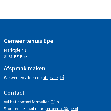
c
o
A
l
n
Gemeentehuis Epe
g
s
Marktplein 1
e
8161 EE Epe
m
u
Afspraak maken
e
We werken alleen op
afspraak
(
l
n
l
i
Contact
e
e
n
Vul het
contactformulier
(
in
i
k
Stuur een e-mail naar
gemeente@epe.nl
l