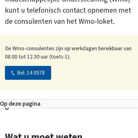
kunt u telefonisch contact opnemen met
n
de consulenten van het Wmo-loket.
t
De Wmo-consulenten zijn op werkdagen bereikbaar van
a
08.00 tot 12.30 uur (toets 1).
c
Bel:
14 0578
t
Op deze pagina
m
T
o
e
o
Wat u moet weten
n