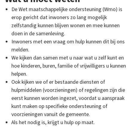
s
t
De Wet maatschappelijke ondersteuning (Wmo) is
e
erop gericht dat inwoners zo lang mogelijk
c
d
zelfstandig kunnen blijven wonen en mee kunnen
t
doen in de samenleving.
i
Inwoners met een vraag om hulp kunnen dit bij ons
e
e
l
melden.
i
We kijken dan samen met u naar wat u zelf kunt en
W
n
hoe kinderen, buren, familie of vrijwilligers u kunnen
k
helpen.
s
m
Ook kijken we of er bestaande diensten of
hulpmiddelen (voorzieningen) of regelingen zijn die
eerst kunnen worden ingezet, voordat u aanspraak
o
kunt maken op specifieke ondersteuning of
voorzieningen vanuit de gemeente.
-
Als het nodig is, krijgt u hulp op maat.