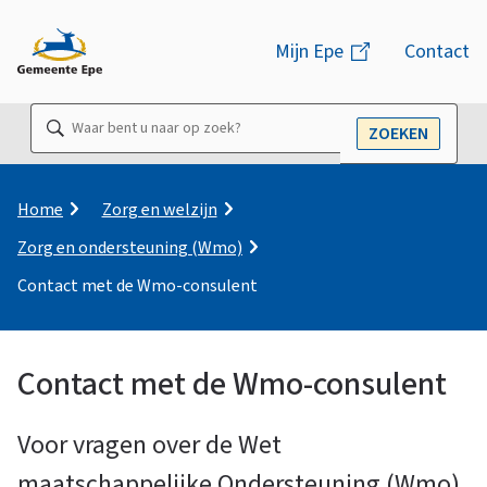
M
Mijn Epe
(link
Contact
e
is
n
extern)
Waar
ZOEKEN
u
OPEN
bent
u
naar
K
Home
Zorg en welzijn
r
op
Zorg en ondersteuning (Wmo)
u
zoek?
i
Contact met de Wmo-consulent
m
e
l
Contact met de Wmo-consulent
p
C
a
d
Voor vragen over de Wet
o
maatschappelijke Ondersteuning (Wmo)