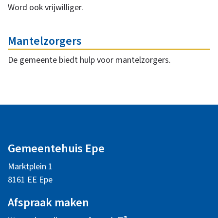
d
Word ook vrijwilliger.
e
i
r
Mantelzorgers
j
w
De gemeente biedt hulp voor mantelzorgers.
e
w
r
i
A
p
l
e
l
Gemeentehuis Epe
g
n
Marktplein 1
l
e
8161 EE Epe
m
i
Afspraak maken
e