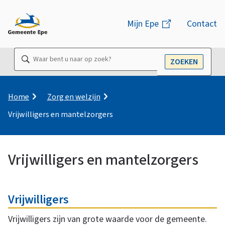
M
Mijn Epe
(link
Contact
e
is
n
extern)
Waar
ZOEKEN
u
OPEN
bent
u
naar
K
Home
Zorg en welzijn
r
op
Vrijwilligers en mantelzorgers
u
zoek?
i
m
e
Vrijwilligers en mantelzorgers
l
p
V
O
a
Vrijwilligers
n
d
r
Vrijwilligers zijn van grote waarde voor de gemeente.