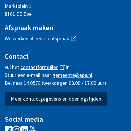
d
Marktplein 1
e
e
8161 EE Epe
m
Afspraak maken
e
n
We werken alleen op
afspraak
(
n
l
t
i
Contact
e
n
Vul het
contactformulier
(
in
i
i
k
Stuur een e-mail naar
gemeente@epe.nl
l
i
n
Bel naar
14 0578
(werkdagen 08.00 - 17.00 uur)
i
s
t
n
f
e
k
Meer contactgegevens en openingstijden
x
o
e
i
t
s
r
e
Social media
i
e
r
m
F
I
L
Y
x