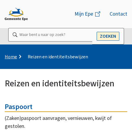
M
Mijn Epe
(link
Contact
e
is
n
extern)
Waar
ZOEKEN
u
OPEN
bent
u
naar
K
Home
Reizen en identiteitsbewijzen
r
op
u
zoek?
i
Reizen en identiteitsbewijzen
m
e
R
O
l
p
Paspoort
n
a
e
d
(Zaken)paspoort aanvragen, vernieuwen, kwijt of
d
gestolen.