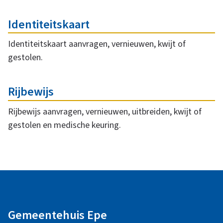
e
i
r
Identiteitskaart
z
w
Identiteitskaart aanvragen, vernieuwen, kwijt of
gestolen.
e
e
r
Rijbewijs
n
p
Rijbewijs aanvragen, vernieuwen, uitbreiden, kwijt of
e
e
gestolen en medische keuring.
n
n
A
i
l
Gemeentehuis Epe
g