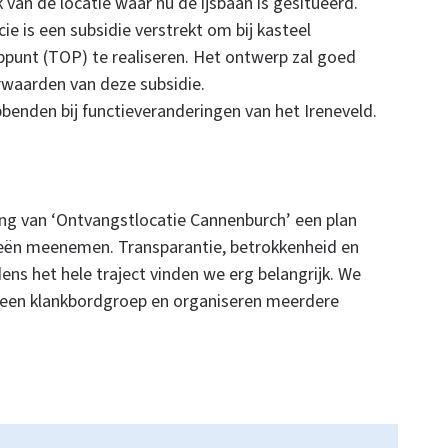
k van de locatie waar nu de ijsbaan is gesitueerd.
e is een subsidie verstrekt om bij kasteel
punt (TOP) te realiseren. Het ontwerp zal goed
aarden van deze subsidie.
bbenden bij functieveranderingen van het Ireneveld.
n
ring van ‘Ontvangstlocatie Cannenburch’ een plan
eën meenemen. Transparantie, betrokkenheid en
jdens het hele traject vinden we erg belangrijk. We
 een klankbordgroep en organiseren meerdere