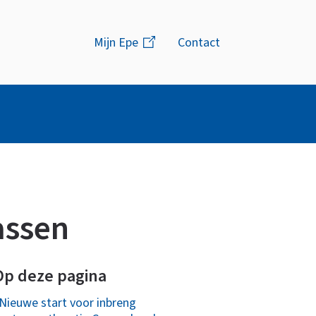
Menu
Mijn Epe
(link
Contact
is
extern)
assen
Op deze pagina
Nieuwe start voor inbreng