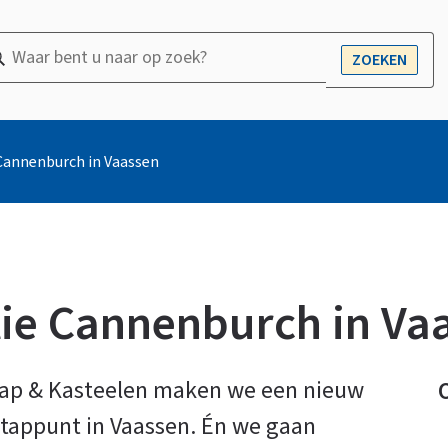
ar
ZOEKEN
OPEN
nt
r
Cannenburch in Vaassen
ek?
ie Cannenburch in Va
ap & Kasteelen maken we een nieuw
stappunt in Vaassen. Én we gaan