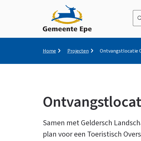
Wa
be
u
naa
op
Kruimelpad
Home
Projecten
Ontvangstlocatie 
zo
Ontvangstlocat
Ontvangstlocatie
Samen met Geldersch Landsch
plan voor een Toeristisch Over
Cannenburch