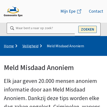
M
Mijn Epe
(link
Contact
e
is
n
extern)
Waar
ZOEKEN
u
OPEN
bent
u
naar
K
Home
Veiligheid
Meld Misdaad Anoniem
r
op
u
zoek?
i
Meld Misdaad Anoniem
m
M
e
l
Elk jaar geven 20.000 mensen anoniem
e
p
informatie door aan Meld Misdaad
a
d
Anoniem. Dankzij deze tips worden elke
l
dag zaken opgelost. Criminelen, wapens