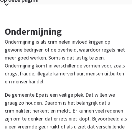
d
T
o
o
A
Ondermijning
n
s
n
Ondermijning is als criminelen invloed krijgen op
e
gewone bedrijven of de overheid, waardoor regels niet
c
meer goed werken. Soms is dat lastig te zien.
t
o
Ondermijning komt in verschillende vormen voor, zoals
i
drugs, fraude, illegale kamerverhuur, mensen uitbuiten
e
n
l
en mensenhandel.
i
De gemeente Epe is een veilige plek. Dat willen we
i
n
graag zo houden. Daarom is het belangrijk dat u
k
s
criminaliteit herkent en meldt. Er kunnen veel redenen
e
zijn om te denken dat er iets niet klopt. Bijvoorbeeld als
u een vreemde geur ruikt of als u ziet dat verschillende