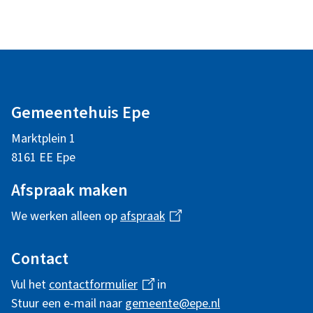
A
l
Gemeentehuis Epe
g
Marktplein 1
e
8161 EE Epe
m
Afspraak maken
e
We werken alleen op
afspraak
(
n
l
i
Contact
e
n
Vul het
contactformulier
(
in
i
k
Stuur een e-mail naar
gemeente@epe.nl
l
i