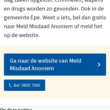
d
en drugs worden zo gevonden. Ook in de
gemeente Epe. Weet u iets, bel dan gratis
M
naar Meld Misdaad Anoniem of meld het
op de website.
i
s
Ga naar de website van Meld
Misdaad Anoniem
d
a
Bel:
0800 7000
a
Op deze pagina