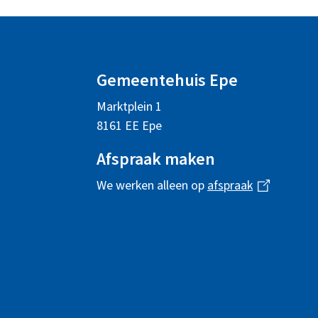
A
l
Gemeentehuis Epe
g
Marktplein 1
e
8161 EE Epe
m
Afspraak maken
e
We werken alleen op
afspraak
(
n
l
i
e
n
i
k
i
n
s