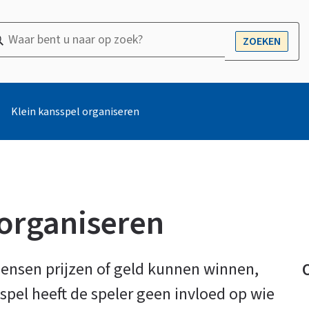
ar
ZOEKEN
OPEN
nt
r
Klein kansspel organiseren
ek?
 organiseren
mensen prijzen of geld kunnen winnen,
spel heeft de speler geen invloed op wie