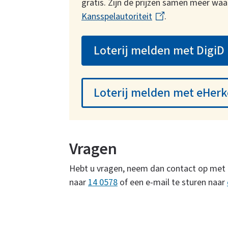
gratis. Zijn de prijzen samen meer wa
Kansspelautoriteit
(
.
l
i
Loterij melden met DigiD
n
k
i
Loterij melden met eHer
s
e
x
t
Vragen
e
r
Hebt u vragen, neem dan contact op met 
n
naar
14 0578
of een e-mail te sturen naar
)