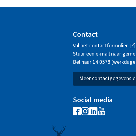
Contact
Vul het
contactformulier
(
Stuur een e-mail naar
geme
l
Bel naar
14 0578
(werkdagen 
i
n
k
Meer contactgegevens en
i
s
Social media
e
F
I
L
Y
x
a
n
i
o
t
c
s
n
u
e
e
t
k
t
r