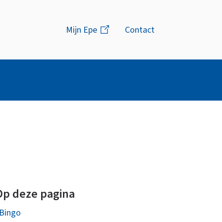
Menu
Mijn Epe
(link
Contact
is
extern)
Op deze pagina
Bingo