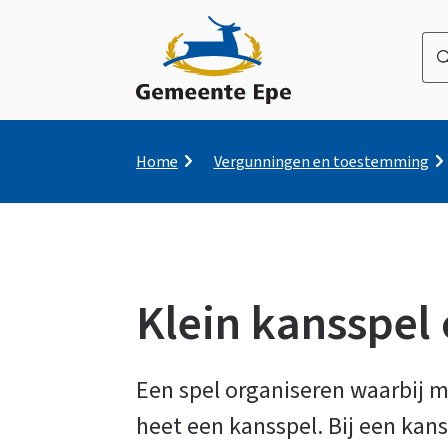
Wa
be
u
naa
op
Kruimelpad
Home
Vergunningen en toestemming
zo
Klein kansspel
Klein
Een spel organiseren waarbij 
heet een kansspel. Bij een kans
kansspel