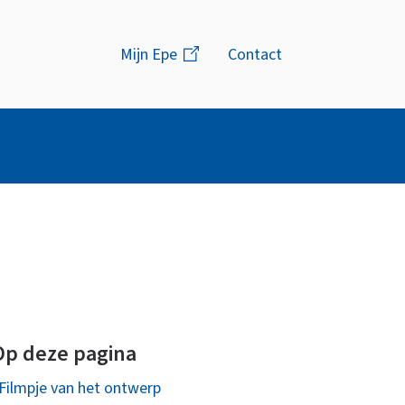
Menu
Mijn Epe
(link
Contact
is
extern)
Op deze pagina
Filmpje van het ontwerp