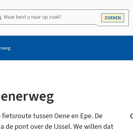
ar
ZOEKEN
OPEN
nt
r
erweg
ek?
 Oenerweg
 fietsroute tussen Oene en Epe. De
ia de pont over de IJssel. We willen dat