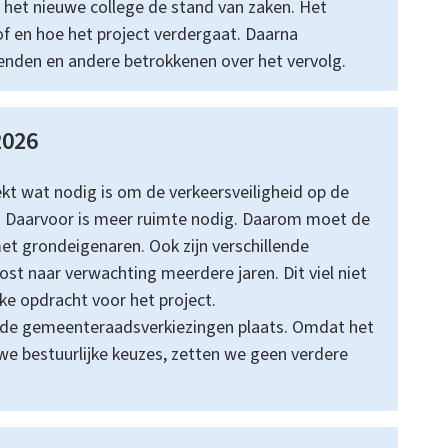
het nieuwe college de stand van zaken. Het
s
of en hoe het project verdergaat. Daarna
e
den en andere betrokkenen over het vervolg.
x
t
2026
e
t wat nodig is om de verkeersveiligheid op de
r
. Daarvoor is meer ruimte nodig. Daarom moet de
n
t grondeigenaren. Ook zijn verschillende
)
ost naar verwachting meerdere jaren. Dit viel niet
ke opdracht voor het project.
n de gemeenteraadsverkiezingen plaats. Omdat het
we bestuurlijke keuzes, zetten we geen verdere