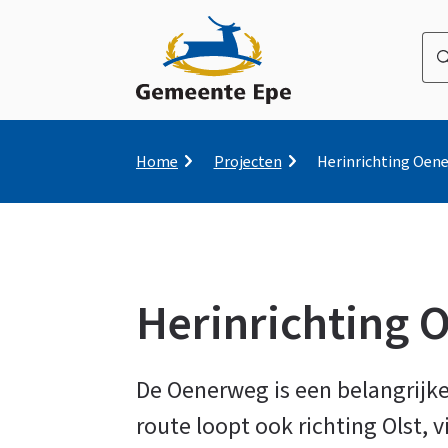
Wa
be
u
naa
op
Kruimelpad
Home
Projecten
Herinrichting Oen
zo
Herinrichting
Herinrichting
De Oenerweg is een belangrijke
route loopt ook richting Olst, v
Oenerweg