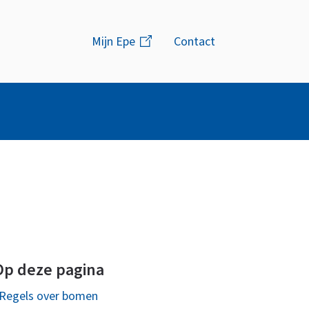
Menu
Mijn Epe
(link
Contact
is
extern)
Op deze pagina
Regels over bomen