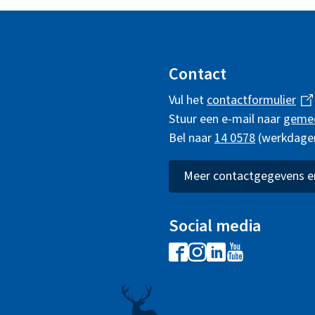
Contact
Vul het
contactformulier
(
Stuur een e-mail naar
geme
l
Bel naar
14 0578
(werkdagen 
i
n
k
Meer contactgegevens en
i
s
Social media
e
F
I
L
Y
x
a
n
i
o
t
c
s
n
u
e
e
t
k
t
r