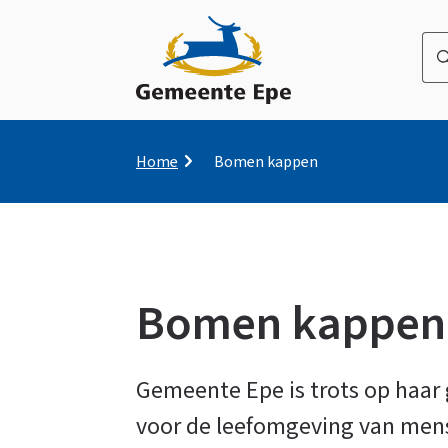
Wa
be
u
naa
op
Kruimelpad
Home
Bomen kappen
zo
Bomen kappen
Bomen
Gemeente Epe is trots op haar 
voor de leefomgeving van mens 
kappen