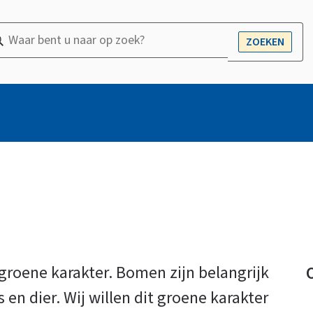
ar
ZOEKEN
OPEN
nt
r
ek?
groene karakter. Bomen zijn belangrijk
en dier. Wij willen dit groene karakter