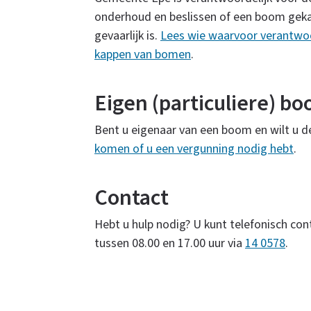
s
onderhoud en beslissen of een boom geka
e
gevaarlijk is.
Lees wie waarvoor verantwo
x
kappen van bomen
.
t
e
Eigen (particuliere) b
r
n
Bent u eigenaar van een boom en wilt u 
)
komen of u een vergunning nodig hebt
.
Contact
Hebt u hulp nodig? U kunt telefonisch 
tussen 08.00 en 17.00 uur via
14 0578
.