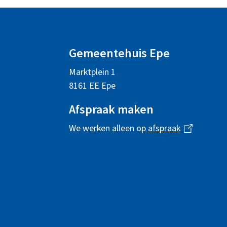
A
l
Gemeentehuis Epe
g
Marktplein 1
e
8161 EE Epe
m
Afspraak maken
e
We werken alleen op
afspraak
(
n
l
i
e
n
i
k
i
n
s
f
e