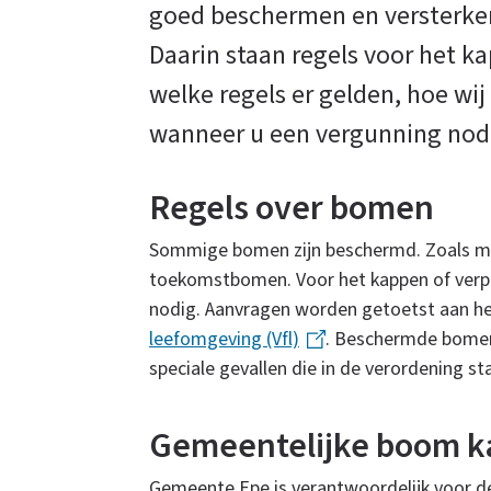
goed beschermen en versterken
Daarin staan regels voor het 
welke regels er gelden, hoe w
wanneer u een vergunning nod
Regels over bomen
Sommige bomen zijn beschermd. Zoals 
toekomstbomen. Voor het kappen of verp
nodig. Aanvragen worden getoetst aan h
leefomgeving (Vfl)
(
. Beschermde bomen
speciale gevallen die in de verordening s
l
i
n
Gemeentelijke boom 
k
i
Gemeente Epe is verantwoordelijk voor d